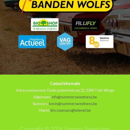
Contact informatie
Adres evenement: Oude pastoriestraat 22, 3390 Tielt-Winge
Algemeen:
info@summersweetness.be
Sponsors:
kevin@summersweetness.be
Markt:
tim.coomans@telenet.be
Copyright © 2026 Summer Sweetness